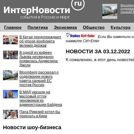
Bloomber
содержан
санкций 
Главное
Политика
Экономика
Общество
Культура
Если Вы заметили о
В Китае предупреждают
нажмите Ctrl+Enter
об угрозе конфликта
великих держав
НОВОСТИ ЗА 03.12.2022
В одной из кофеен
Львова неожиданно
К сожалению, в этот день новосте
появилась Анджелина
Джоли
Bloomberg рассказал о
содержании нового
пакета санкций ЕС
против России
В МИД указали на
массовый отток
чиновников из
администрации Байдена
Папа Римский хотел бы
приехать в Киев
Новости шоу-бизнеса