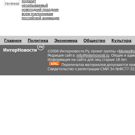
подарит
незабываемый
новогодний праздник
всем поклонникам
российской анимации
Главное
Политика
Экономика
Общество
Культура
©2008 Интерновости.Ру, проект группы «
МедиаФо
Редакция сайта:
info@internovosti.ru
. Общие и адм
Информация на сайте для лиц старше 18 лет.
Перепечатка материалов допускается при н
Свидетельство о регистрации СМИ Эл №ФС77-32