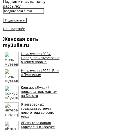
Подпишитесь на нашу
рассылку
Наш партнёр
Женская сеть
myJulia.ru
Ночь музеев 2024.
Народное искусство на
высшем уровне
Ночь музеев 2024. Бал
с Пушкиным
Конкурс «Лучший
пользователь марта»
на Diets.ru
6 интересных
традиций встречи
нового года со всего
мира
«Ёлка телеканала
Карусель» в Крокусе