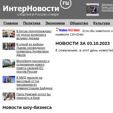
Линднер:
будет пл
российск
Главное
Политика
Экономика
Общество
Культура
Если Вы заметили о
В Китае предупреждают
нажмите Ctrl+Enter
об угрозе конфликта
великих держав
НОВОСТИ ЗА 03.10.2023
В одной из кофеен
Львова неожиданно
К сожалению, в этот день новосте
появилась Анджелина
Джоли
Bloomberg рассказал о
содержании нового
пакета санкций ЕС
против России
В МИД указали на
массовый отток
чиновников из
администрации Байдена
Папа Римский хотел бы
приехать в Киев
Новости шоу-бизнеса