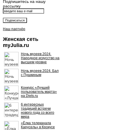
Подпишитесь на нашу
рассылку
Наш партнёр
Женская сеть
myJulia.ru
Ночь музеев 2024.
Народное искусство на
высшем уровне
Ночь музеев 2024. Бал
с Пушкиным
Конкурс «Лучший
пользователь марта»
на Diets.ru
6 интересных
традиций встречи
нового года со всего
мира
«Ёлка телеканала
Карусель» в Крокусе