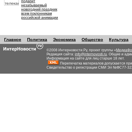
подарит
незабываемый
новогодний праздник
всем поклонникам
российской анимации
Главное
Политика
Экономика
Общество
Культура
©2008 Интерновости.Ру, проект группы «
МедиаФо
Редакция сайта:
info@internovosti.ru
. Общие и адм
Информация на сайте для лиц старше 18 лет.
Перепечатка материалов допускается при н
Свидетельство о регистрации СМИ Эл №ФС77-32