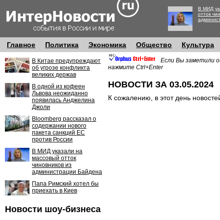
В МИД ук
отток чи
админис
Главное
Политика
Экономика
Общество
Культура
Если Вы заметили о
В Китае предупреждают
нажмите Ctrl+Enter
об угрозе конфликта
великих держав
НОВОСТИ ЗА 03.05.2024
В одной из кофеен
Львова неожиданно
К сожалению, в этот день новосте
появилась Анджелина
Джоли
Bloomberg рассказал о
содержании нового
пакета санкций ЕС
против России
В МИД указали на
массовый отток
чиновников из
администрации Байдена
Папа Римский хотел бы
приехать в Киев
Новости шоу-бизнеса