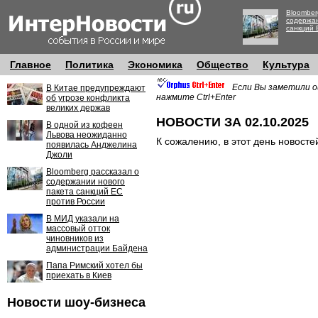
Bloomber
содержан
санкций 
Главное
Политика
Экономика
Общество
Культура
Если Вы заметили о
В Китае предупреждают
нажмите Ctrl+Enter
об угрозе конфликта
великих держав
НОВОСТИ ЗА 02.10.2025
В одной из кофеен
Львова неожиданно
К сожалению, в этот день новосте
появилась Анджелина
Джоли
Bloomberg рассказал о
содержании нового
пакета санкций ЕС
против России
В МИД указали на
массовый отток
чиновников из
администрации Байдена
Папа Римский хотел бы
приехать в Киев
Новости шоу-бизнеса