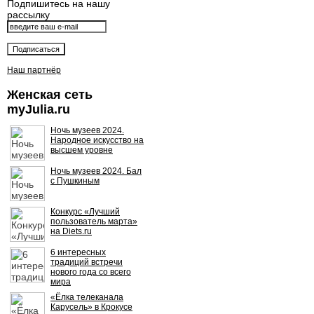
Подпишитесь на нашу
рассылку
Наш партнёр
Женская сеть
myJulia.ru
Ночь музеев 2024.
Народное искусство на
высшем уровне
Ночь музеев 2024. Бал
с Пушкиным
Конкурс «Лучший
пользователь марта»
на Diets.ru
6 интересных
традиций встречи
нового года со всего
мира
«Ёлка телеканала
Карусель» в Крокусе