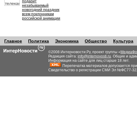
подарит
незабываемый
новогодний праздник
всем поклонникам
российской анимации
Главное
Политика
Экономика
Общество
Культура
©2008 Интерновости.Ру, проект группы «
МедиаФо
Редакция сайта:
info@internovosti.ru
. Общие и адм
Информация на сайте для лиц старше 18 лет.
Перепечатка материалов допускается при н
Свидетельство о регистрации СМИ Эл №ФС77-32