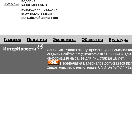
подарит
незабываемый
новогодний праздник
всем поклонникам
российской анимации
Главное
Политика
Экономика
Общество
Культура
©2008 Интерновости.Ру, проект группы «
МедиаФо
Редакция сайта:
info@internovosti.ru
. Общие и адм
Информация на сайте для лиц старше 18 лет.
Перепечатка материалов допускается при н
Свидетельство о регистрации СМИ Эл №ФС77-32