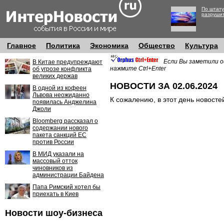
По штату
разруши
Главное
Политика
Экономика
Общество
Культура
Если Вы заметили о
В Китае предупреждают
нажмите Ctrl+Enter
об угрозе конфликта
великих держав
НОВОСТИ ЗА 02.06.2024
В одной из кофеен
Львова неожиданно
К сожалению, в этот день новосте
появилась Анджелина
Джоли
Bloomberg рассказал о
содержании нового
пакета санкций ЕС
против России
В МИД указали на
массовый отток
чиновников из
администрации Байдена
Папа Римский хотел бы
приехать в Киев
Новости шоу-бизнеса