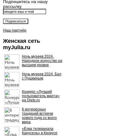
Подпишитесь на нашу
рассылку
Наш партнёр
Женская сеть
myJulia.ru
Ночь музеев 2024.
Народное искусство на
высшем уровне
Ночь музеев 2024. Бал
с Пушкиным
Конкурс «Лучший
пользователь марта»
на Diets.ru
6 интересных
традиций встречи
нового года со всего
мира
«Ёлка телеканала
Карусель» в Крокусе