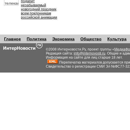
подарит
незабываемый
новогодний праздник
всем поклонникам
российской анимации
Главное
Политика
Экономика
Общество
Культура
©2008 Интерновости.Ру, проект группы «
МедиаФо
Редакция сайта:
info@internovosti.ru
. Общие и адм
Информация на сайте для лиц старше 18 лет.
Перепечатка материалов допускается при н
Свидетельство о регистрации СМИ Эл №ФС77-32