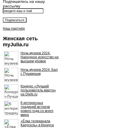
Подпишитесь на нашу
рассылку
Наш партнёр
Женская сеть
myJulia.ru
Ночь музеев 2024.
Народное искусство на
высшем уровне
Ночь музеев 2024. Бал
с Пушкиным
Конкурс «Лучший
пользователь марта»
на Diets.ru
6 интересных
традиций встречи
нового года со всего
мира
«Ёлка телеканала
Карусель» в Крокусе