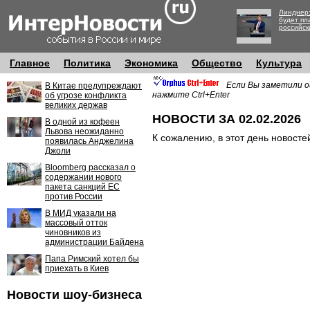
Линднер:
будет пл
российск
Главное
Политика
Экономика
Общество
Культура
Если Вы заметили о
В Китае предупреждают
нажмите Ctrl+Enter
об угрозе конфликта
великих держав
НОВОСТИ ЗА 02.02.2026
В одной из кофеен
Львова неожиданно
К сожалению, в этот день новосте
появилась Анджелина
Джоли
Bloomberg рассказал о
содержании нового
пакета санкций ЕС
против России
В МИД указали на
массовый отток
чиновников из
администрации Байдена
Папа Римский хотел бы
приехать в Киев
Новости шоу-бизнеса