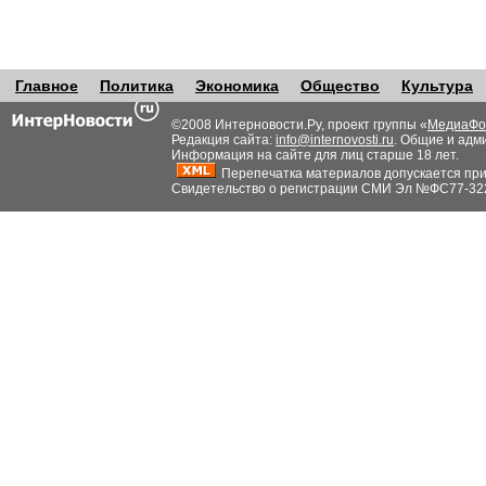
Главное
Политика
Экономика
Общество
Культура
©2008 Интерновости.Ру, проект группы «
МедиаФо
Редакция сайта:
info@internovosti.ru
. Общие и адм
Информация на сайте для лиц старше 18 лет.
Перепечатка материалов допускается при н
Свидетельство о регистрации СМИ Эл №ФС77-32