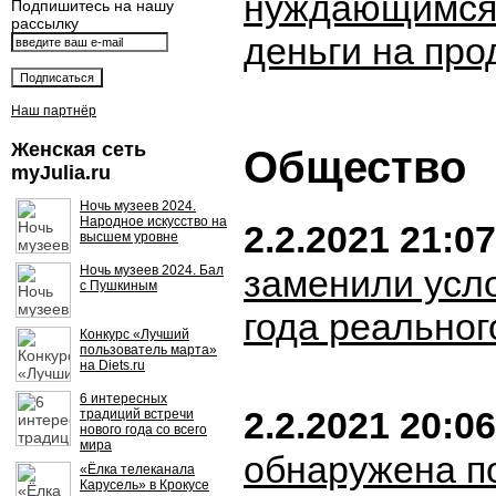
нуждающимся
Подпишитесь на нашу
рассылку
деньги на про
Наш партнёр
Женская сеть
Общество
myJulia.ru
Ночь музеев 2024.
Народное искусство на
2.2.2021 21:07
высшем уровне
Ночь музеев 2024. Бал
заменили усло
с Пушкиным
года реальног
Конкурс «Лучший
пользователь марта»
на Diets.ru
6 интересных
2.2.2021 20:06
традиций встречи
нового года со всего
мира
обнаружена п
«Ёлка телеканала
Карусель» в Крокусе