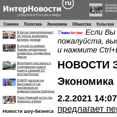
В одной 
неожида
Анджели
Главное
Политика
Экономика
Общество
Культура
Если Вы
В Китае предупреждают
об угрозе конфликта
пожалуйста, вы
великих держав
В одной из кофеен
и нажмите Ctrl+
Львова неожиданно
появилась Анджелина
Джоли
НОВОСТИ ЗА
Bloomberg рассказал о
содержании нового
пакета санкций ЕС
против России
Экономика
В МИД указали на
массовый отток
чиновников из
администрации Байдена
2.2.2021 14:07
Папа Римский хотел бы
приехать в Киев
предлагает п
Новости шоу-бизнеса