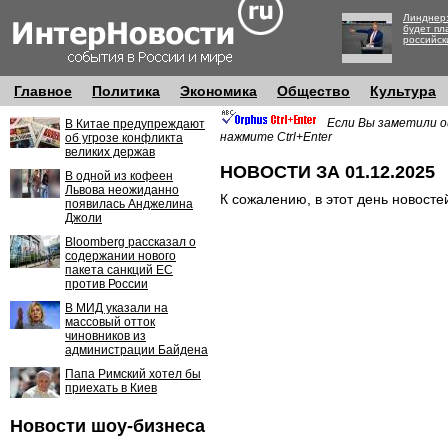
Линднер:
будет пл
российск
Главное
Политика
Экономика
Общество
Культура
Если Вы заметили о
В Китае предупреждают
нажмите Ctrl+Enter
об угрозе конфликта
великих держав
НОВОСТИ ЗА 01.12.2025
В одной из кофеен
Львова неожиданно
К сожалению, в этот день новосте
появилась Анджелина
Джоли
Bloomberg рассказал о
содержании нового
пакета санкций ЕС
против России
В МИД указали на
массовый отток
чиновников из
администрации Байдена
Папа Римский хотел бы
приехать в Киев
Новости шоу-бизнеса