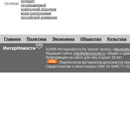
подарит
незабываемый
новогодний праздник
всем поклонникам
российской анимации
Главное
Политика
Экономика
Общество
Культура
©2008 Интерновости.Ру, проект группы «
МедиаФо
Редакция сайта:
info@internovosti.ru
. Общие и адм
Информация на сайте для лиц старше 18 лет.
Перепечатка материалов допускается при н
Свидетельство о регистрации СМИ Эл №ФС77-32