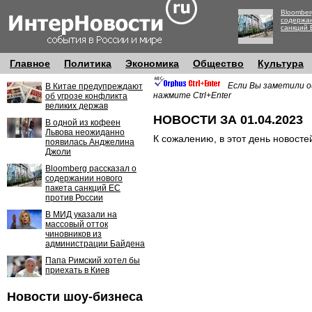
Bloomber
содержан
санкций 
Главное
Политика
Экономика
Общество
Культура
Если Вы заметили о
В Китае предупреждают
нажмите Ctrl+Enter
об угрозе конфликта
великих держав
НОВОСТИ ЗА 01.04.2023
В одной из кофеен
Львова неожиданно
К сожалению, в этот день новосте
появилась Анджелина
Джоли
Bloomberg рассказал о
содержании нового
пакета санкций ЕС
против России
В МИД указали на
массовый отток
чиновников из
администрации Байдена
Папа Римский хотел бы
приехать в Киев
Новости шоу-бизнеса