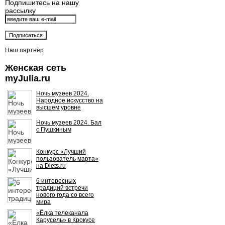
Подпишитесь на нашу
рассылку
Наш партнёр
Женская сеть
myJulia.ru
Ночь музеев 2024.
Народное искусство на
высшем уровне
Ночь музеев 2024. Бал
с Пушкиным
Конкурс «Лучший
пользователь марта»
на Diets.ru
6 интересных
традиций встречи
нового года со всего
мира
«Ёлка телеканала
Карусель» в Крокусе