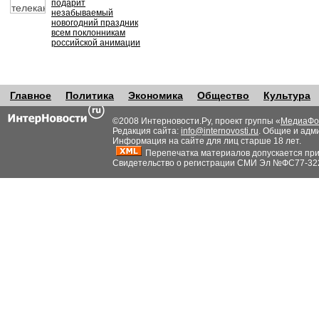
подарит
незабываемый
новогодний праздник
всем поклонникам
российской анимации
Главное
Политика
Экономика
Общество
Культура
©2008 Интерновости.Ру, проект группы «
МедиаФо
Редакция сайта:
info@internovosti.ru
. Общие и адм
Информация на сайте для лиц старше 18 лет.
Перепечатка материалов допускается при н
Свидетельство о регистрации СМИ Эл №ФС77-32