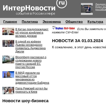
Линднер:
будет пл
российск
Главное
Политика
Экономика
Общество
Культура
Если Вы заметили о
В Китае предупреждают
нажмите Ctrl+Enter
об угрозе конфликта
великих держав
НОВОСТИ ЗА 01.03.2024
В одной из кофеен
Львова неожиданно
К сожалению, в этот день новосте
появилась Анджелина
Джоли
Bloomberg рассказал о
содержании нового
пакета санкций ЕС
против России
В МИД указали на
массовый отток
чиновников из
администрации Байдена
Папа Римский хотел бы
приехать в Киев
Новости шоу-бизнеса