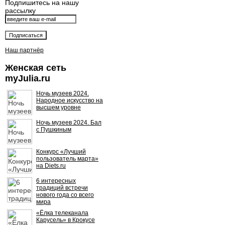
Подпишитесь на нашу
рассылку
Наш партнёр
Женская сеть
myJulia.ru
Ночь музеев 2024.
Народное искусство на
высшем уровне
Ночь музеев 2024. Бал
с Пушкиным
Конкурс «Лучший
пользователь марта»
на Diets.ru
6 интересных
традиций встречи
нового года со всего
мира
«Ёлка телеканала
Карусель» в Крокусе