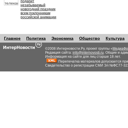
подарит
незабываемый
новогодний праздник
всем поклонникам
российской анимации
Главное
Политика
Экономика
Общество
Культура
©2008 Интерновости.Ру, проект группы «
МедиаФо
Редакция сайта:
info@internovosti.ru
. Общие и адм
Информация на сайте для лиц старше 18 лет.
Перепечатка материалов допускается при н
Свидетельство о регистрации СМИ Эл №ФС77-32