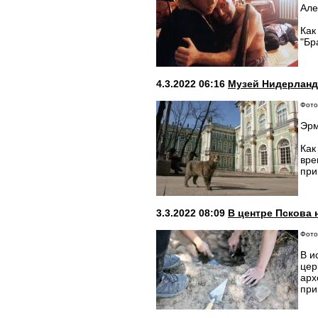
Але
Как
"Бр
4.3.2022 06:16
Музей Нидерланд
Фото:
Эрм
Как
вре
при
3.3.2022 08:09
В центре Пскова 
Фото:
В и
цер
арх
при