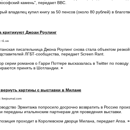
ософский камень", передает BBC.
рый владелец купил книгу за 50 пенсов (около 80 рублей) в благо
а критикуют Джоан Роулинг
 t1.ua
танская писательница Джона Роулинг снова стала объектом резкой
дставителей ЛГБТ-сообщества, передает Screen Rant.
ор серии романов о Гарри Поттере высказалась в Twitter по поводу
ираются принять в Шотландии.
»
 вернуть картины с выставки в Милане
 livejournal.com
оводство Эрмитажа попросило досрочно возвратить в Россию произ
и переданы итальянским партнерам для проведения выставки.
позиция проходит в Королевском дворце Милана, передает Ansa.
»