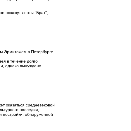
е покажут ленты "Брат",
м Эрмитажем в Петербурге.
зея в течение долго
ии, однако вынуждено
жет оказаться средневековой
льтурного наследия,
и постройки, обнаруженной