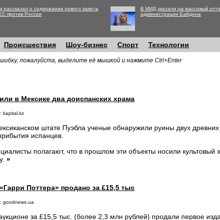
g рассказал о содержании нового пакета
В МИД указали на массовый отто
ЕС против России
администрации Байдена
Происшествия
Шоу-бизнес
Спорт
Технологии
шибку, пожалуйста, выделите её мышкой и нажмите Ctrl+Enter
или в Мексике два доиспанских храма
 kapital.kz
ексиканском штате Пуэбла ученые обнаружили руины двух древних
прибытия испанцев.
циалисты полагают, что в прошлом эти объекты носили культовый х
ly.
»
«Гарри Поттера» продано за £15,5 тыс
: goodnews.ua
аукционе за £15,5 тыс. (более 2,3 млн рублей) продали первое изд