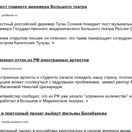
пост главного дирижера Большого театра
 profkiosk.ru
естный российский дирижер Туган Сохиев покидает пост музыкальн
ижера Государственного академического Большого театра России (
воем открытом письме он пояснил, что также прекращает сотрудн
естром Капитолия Тулузы.
»
покоил отток из РФ иностранных артистов
 livejournal.com
странные артисты и студенты начали покидать нашу страну, поэтом
ущем может столкнуться с кадровыми проблемами, заявил ректор 
 Вагановой Николай Цискаридзе.
етмейстер сообщил, что из РФ уже уехало "огромное количество" ег
 работал в Большом и Мариинском театрах.
»
Ф в повторный прокат выйдут фильмы Балабанова
: media-amazon.com
овторный прокат в российских кинотеатрах в скором времени внов