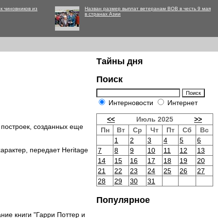
к чиновников из
Назван размер выплат ветеранам ВОВ в честь 9 мая
в странах Азии
Тайны дня
Поиск
Интерновости
Интернет
<<
Июль 2025
>>
 построек, созданных еще
Пн
Вт
Ср
Чт
Пт
Сб
Вс
1
2
3
4
5
6
арактер, передает Heritage
7
8
9
10
11
12
13
14
15
16
17
18
19
20
21
22
23
24
25
26
27
28
29
30
31
Популярное
ание книги "Гарри Поттер и