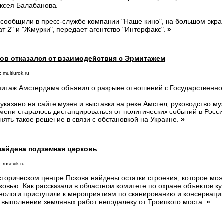
ксея Балабанова.
 сообщили в пресс-службе компании "Наше кино", на большом экран
ат 2" и "Жмурки", передает агентство "Интерфакс".
»
ов отказался от взаимодействия с Эрмитажем
 multiurok.ru
итаж Амстердама объявил о разрыве отношений с Государственно
 указано на сайте музея и выставки на реке Амстел, руководство му
мени старалось дистанцироваться от политических событий в Росс
нять такое решение в связи с обстановкой на Украине.
»
найдена подземная церковь
 rusevik.ru
сторическом центре Пскова найдены остатки строения, которое мо
ковью. Как рассказали в областном комитете по охране объектов ку
еологи приступили к мероприятиям по сканированию и консерваци
 выполнении земляных работ неподалеку от Троицкого моста.
»