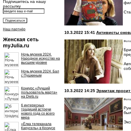
Подпишитесь на нашу
фил
рассылку
Ста
Наш партнёр
10.3.2022 15:41
Активисты снов
Женская сеть
Фото:
myJulia.ru
Бри
пре
Ночь музеев 2024.
Народное искусство на
высшем уровне
Авт
соб
Ночь музеев 2024. Бал
с Пушкиным
Конкурс «Лучший
10.3.2022 14:25
Эрмитаж просит
пользователь марта»
на Diets.ru
Фото:
6 интересных
Рук
традиций встречи
был
нового года со всего
мира
Экс
«Ёлка телеканала
Карусель» в Крокусе