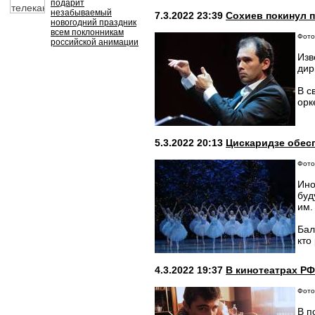
подарит
незабываемый
7.3.2022 23:39
Сохиев покинул 
новогодний праздник
всем поклонникам
Фото:
российской анимации
Изв
дир
В с
орк
5.3.2022 20:13
Цискаридзе обес
Фото:
Ино
буд
им.
Бал
кто
4.3.2022 19:37
В кинотеатрах Р
Фото
В п