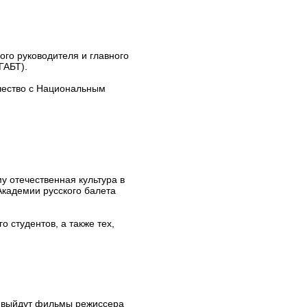
ого руководителя и главного
ГАБТ).
ичество с Национальным
у отечественная культура в
Академии русского балета
о студентов, а также тех,
ь выйдут фильмы режиссера