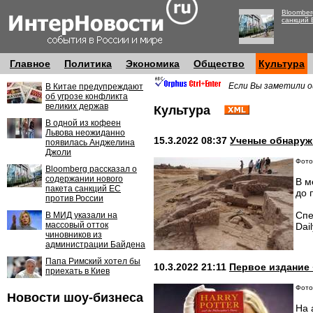
Bloomber
санкций 
Главное
Политика
Экономика
Общество
Культура
Если Вы заметили о
В Китае предупреждают
об угрозе конфликта
великих держав
Культура
В одной из кофеен
Львова неожиданно
15.3.2022 08:37
Ученые обнаруж
появилась Анджелина
Джоли
Фото:
Bloomberg рассказал о
содержании нового
В м
пакета санкций ЕС
до 
против России
Спе
В МИД указали на
массовый отток
Dai
чиновников из
администрации Байдена
Папа Римский хотел бы
10.3.2022 21:11
Первое издание 
приехать в Киев
Фото
Новости шоу-бизнеса
На 