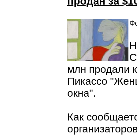
продан за $1
Фо
Н
C
млн продали 
Пикассо "Жен
окна".
Как сообщаетс
организаторов