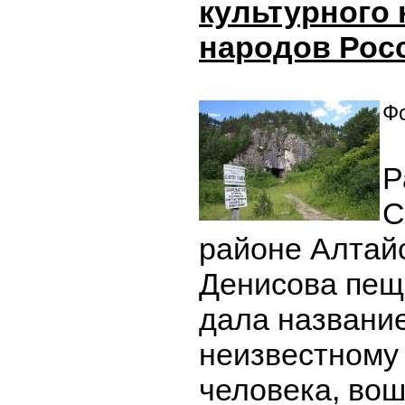
культурного
народов Рос
Фо
Р
С
районе Алтайс
Денисова пещ
дала названи
неизвестному
человека, вош