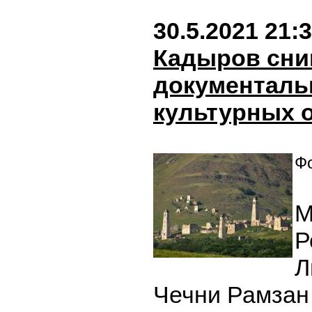
30.5.2021 21:
Кадыров сни
документаль
культурных 
Фо
М
Р
Л
Чечни Рамзан