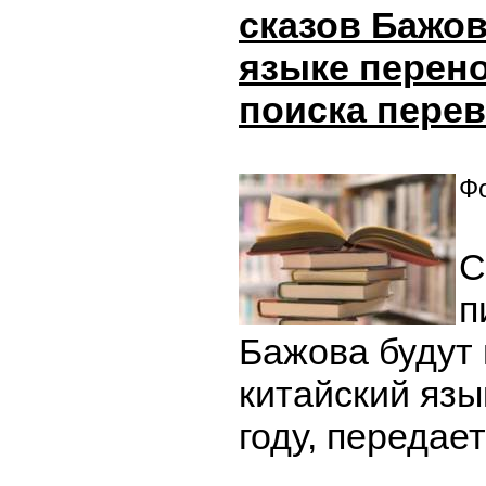
сказов Бажов
языке перено
поиска пере
Фо
С
п
Бажова будут
китайский яз
году, передае