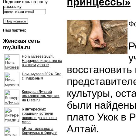
принцессы»
Подпишитесь на нашу
рассылку
Фо
Наш партнёр
Женская сеть
Р
myJulia.ru
у
Ночь музеев 2024.
Народное искусство на
высшем уровне
восстановить
Ночь музеев 2024. Бал
представител
с Пушкиным
культуры, ост
Конкурс «Лучший
пользователь марта»
на Diets.ru
были найдены 
6 интересных
плато Укок в 
традиций встречи
нового года со всего
мира
Алтай.
«Ёлка телеканала
Карусель» в Крокусе