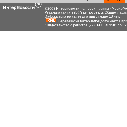
©2008 Интерновости.Ру, проект группы «
МедиаФо
Редакция сайта:
info@internovosti.ru
. Общие и адм
Информация на сайте для лиц старше 18 лет.
Перепечатка материалов допускается при н
Свидетельство о регистрации СМИ Эл №ФС77-32