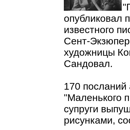
"
опубликовал 
известного пи
Сент-Экзюпери
художницы Ко
Сандовал.
170 посланий
"Маленького п
супруги выпущ
рисунками, с