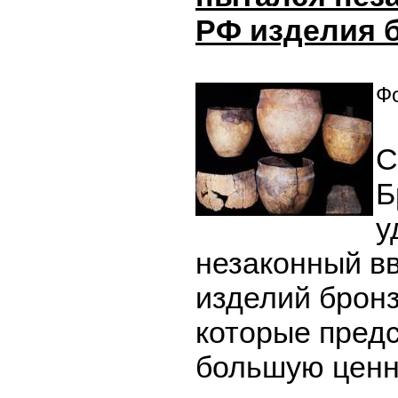
РФ изделия 
Фо
С
Б
у
незаконный в
изделий бронз
которые пред
большую ценн