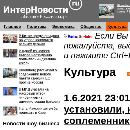
Bloomber
содержан
санкций 
Главное
Политика
Экономика
Общество
Культура
Если Вы
В Китае предупреждают
об угрозе конфликта
пожалуйста, вы
великих держав
В одной из кофеен
и нажмите Ctrl+
Львова неожиданно
появилась Анджелина
Джоли
Культура
Bloomberg рассказал о
содержании нового
пакета санкций ЕС
против России
В МИД указали на
массовый отток
1.6.2021 23:01
чиновников из
администрации Байдена
установили, 
Папа Римский хотел бы
приехать в Киев
соплеменник
Новости шоу-бизнеса