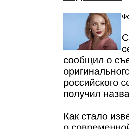
Фо
С
с
сообщил о съ
оригинальног
российского с
получил назва
Как стало изв
о современно