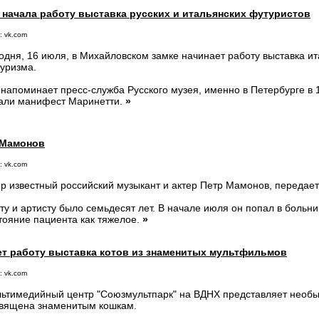
 начала работу выставка русских и итальянских футуристов
: vk.com
одня, 16 июля, в Михайловском замке начинает работу выставка ит
уризма.
 напоминает пресс-служба Русского музея, именно в Петербурге в 
али манифест Маринетти.
»
 Мамонов
: vk.com
р известный российский музыкант и актер Петр Мамонов, передае
ту и артисту было семьдесят лет. В начале июля он попал в больни
тояние пациента как тяжелое.
»
ет работу выставка котов из знаменитых мультфильмов
: vk.com
ьтимедийный центр "Союзмультпарк" на ВДНХ представляет необы
вящена знаменитым кошкам.