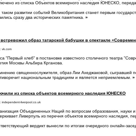
лючено из списка Объектов всемирного наследия ЮНЕСКО, переда
 таком развитии событий Великобритания станет первым государств
ились сразу два исторических памятника.
»
встревожил образ татарской бабушки в спектакле «Современ
: vk.com
са "Первый хлеб" в постановке известного столичного театра "Сов
тия Москвы Альбира Крганова.
мнению священнослужителя, образ Лии Ахеджаковой, сыгравшей п
тиворечит национальным традициям и является неприемлемым.
»
ючили из списка объектов всемирного наследия ЮНЕСКО
 independent-liverpool.co.uk
анизация Объединенных Наций по вопросам образования, науки 
еркивает Ливерпуль из перечня объектов всемирного наследия, п
тветствующий вердикт вынесли по итогам очередного онлайн-засе