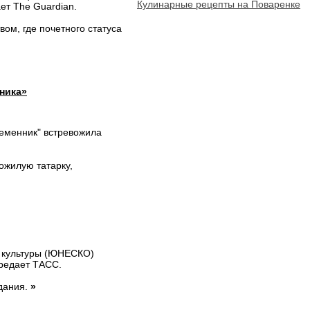
Кулинарные рецепты на Поваренке
ет The Guardian.
ом, где почетного статуса
ника»
ременник" встревожила
ожилую татарку,
и культуры (ЮНЕСКО)
ередает ТАСС.
дания.
»