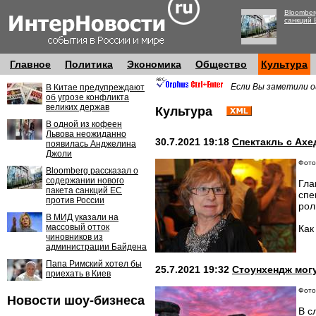
Bloomber
санкций 
Главное
Политика
Экономика
Общество
Культура
Если Вы заметили о
В Китае предупреждают
об угрозе конфликта
великих держав
Культура
В одной из кофеен
Львова неожиданно
30.7.2021 19:18
Спектакль с Ахе
появилась Анджелина
Джоли
Фото:
Bloomberg рассказал о
содержании нового
Гла
пакета санкций ЕС
спе
против России
рол
В МИД указали на
массовый отток
Как
чиновников из
администрации Байдена
Папа Римский хотел бы
25.7.2021 19:32
Стоунхендж мог
приехать в Киев
Фото:
Новости шоу-бизнеса
В с