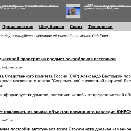
g рассказал о содержании нового пакета
В МИД указали на массовый отто
ЕС против России
администрации Байдена
Происшествия
Шоу-бизнес
Спорт
Технологии
шибку, пожалуйста, выделите её мышкой и нажмите Ctrl+Enter
джаковой проверят на предмет оскорбления ветеранов
 livejournal.com
ва Следственного комитета России (СКР) Александр Бастрыкин пор
ктакля московского театра "Современник" с известной актрисой Ли
и.
 информирует ведомство, поступили жалобы от представителей о
ут исключить из списка объектов всемирного наследия ЮНЕС
 smi2.net
лучае постройки автотуннеля возле Стоунхенджа древнее каменное