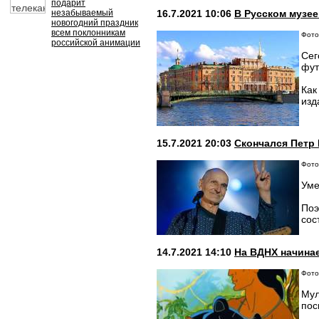
подарит
незабываемый
16.7.2021 10:06
В Русском музее
новогодний праздник
всем поклонникам
Фото
российской анимации
Сег
фут
Как
изд
15.7.2021 20:03
Скончался Петр
Фото
Уме
Поэ
сос
14.7.2021 14:10
На ВДНХ начина
Фото
Мул
пос