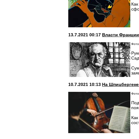
Как
сфо
13.7.2021 00:17
Власти Франции 
Фото
Рук
Сад
Сум
зая
10.7.2021 10:13
На Шпицбергене
Фото
Под
поя
Как
сос