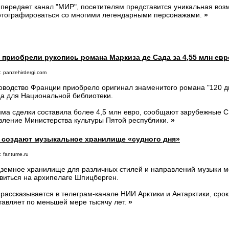
 передает канал "МИР", посетителям представится уникальная воз
тографироваться со многими легендарными персонажами.
»
приобрели рукопись романа Маркиза де Сада за 4,55 млн евр
: panzehirdergi.com
оводство Франции приобрело оригинал знаменитого романа "120 
а для Национальной библиотеки.
ма сделки составила более 4,5 млн евро, сообщают зарубежные С
вление Министерства культуры Пятой республики.
»
 создают музыкальное хранилище «судного дня»
: fantume.ru
земное хранилище для различных стилей и направлений музыки мо
виться на архипелаге Шпицберген.
 рассказывается в телеграм-канале НИИ Арктики и Антарктики, срок
тавляет по меньшей мере тысячу лет.
»