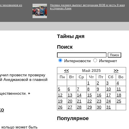
к чиновников из
Назван размер выплат ветеранам ВОВ в честь 9 мая
в странах Азии
Тайны дня
Поиск
Интерновости
Интернет
<<
Май 2025
>>
учил провести проверку
Пн
Вт
Ср
Чт
Пт
Сб
Вс
ей Ахеджаковой в главной
1
2
3
4
5
6
7
8
9
10
11
бщественности.
»
12
13
14
15
16
17
18
19
20
21
22
23
24
25
26
27
28
29
30
31
КО
Популярное
 кольцо может быть