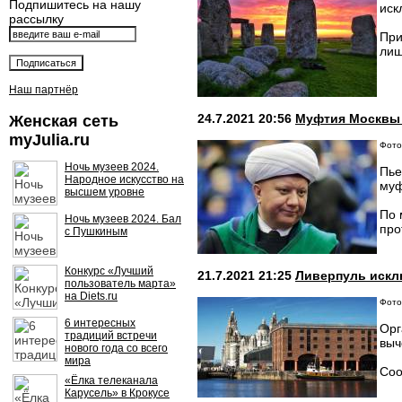
Подпишитесь на нашу
иск
рассылку
При
лиш
Наш партнёр
24.7.2021 20:56
Муфтия Москвы 
Женская сеть
myJulia.ru
Фото
Ночь музеев 2024.
Пье
Народное искусство на
муф
высшем уровне
По 
Ночь музеев 2024. Бал
про
с Пушкиным
Конкурс «Лучший
21.7.2021 21:25
Ливерпуль искл
пользователь марта»
на Diets.ru
Фото:
6 интересных
Орг
традиций встречи
выч
нового года со всего
мира
Соо
«Ёлка телеканала
Карусель» в Крокусе