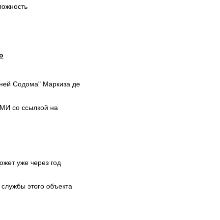
можность
о
дней Содома" Маркиза де
МИ со ссылкой на
жет уже через год
 службы этого объекта