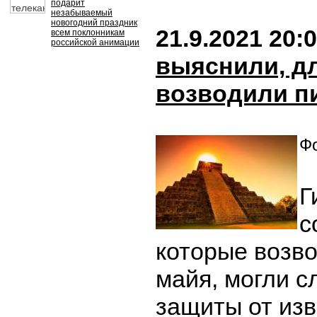
подарит
незабываемый
новогодний праздник
21.9.2021 20:
всем поклонникам
российской анимации
выяснили, дл
возводили 
Фо
Г
с
которые возв
майя, могли с
защиты от из