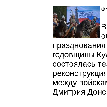
Фо
В
о
празднования
годовщины Ку
состоялась т
реконструкци
между войска
Дмитрия Донс