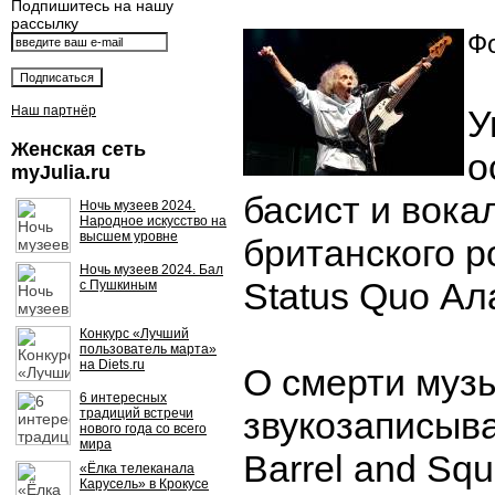
Подпишитесь на нашу
рассылку
Фо
Наш партнёр
У
Женская сеть
о
myJulia.ru
басист и вока
Ночь музеев 2024.
Народное искусство на
высшем уровне
британского р
Ночь музеев 2024. Бал
Status Quo Ал
с Пушкиным
Конкурс «Лучший
пользователь марта»
на Diets.ru
О смерти муз
6 интересных
звукозаписыв
традиций встречи
нового года со всего
мира
Barrel and Squ
«Ёлка телеканала
Карусель» в Крокусе