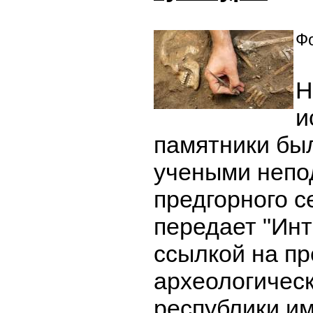
Фо
Н
и
памятники бы
учеными непо
предгорного с
передает "Инт
ссылкой на пр
археологическ
республики им