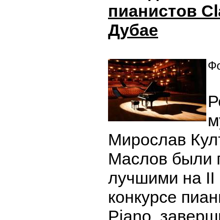
пианистов Cl
Дубае
Фо
Р
м
Мирослав Кул
Маслов были 
лучшими на I
конкурсе пиан
Piano, завер