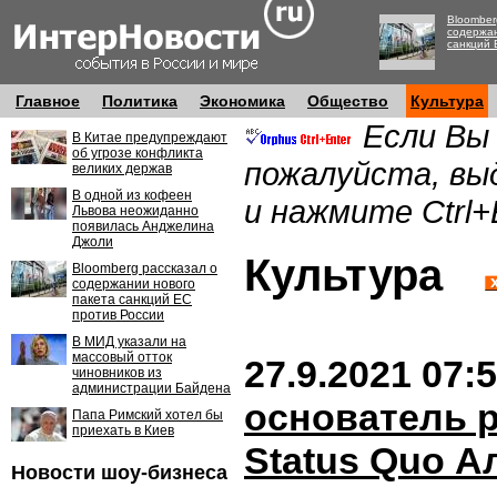
Bloomber
содержан
санкций 
Главное
Политика
Экономика
Общество
Культура
Если Вы
В Китае предупреждают
об угрозе конфликта
пожалуйста, вы
великих держав
В одной из кофеен
и нажмите Ctrl+
Львова неожиданно
появилась Анджелина
Джоли
Культура
Bloomberg рассказал о
содержании нового
пакета санкций ЕС
против России
В МИД указали на
массовый отток
27.9.2021 07:
чиновников из
администрации Байдена
основатель 
Папа Римский хотел бы
приехать в Киев
Status Quo А
Новости шоу-бизнеса