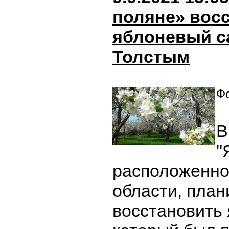
поляне» вос
яблоневый с
Толстым
Фо
В
"
расположенно
области, пла
восстановить 