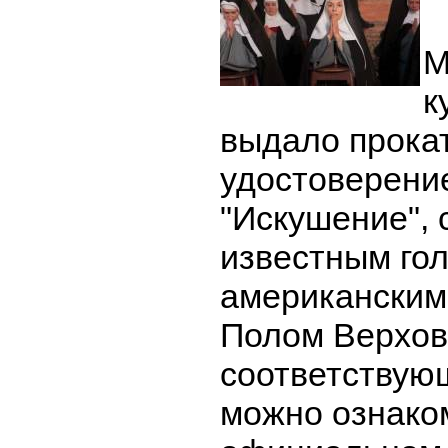
М
к
выдало прока
удостоверени
"Искушение", 
известным го
американским
Полом Верхов
соответствую
можно ознако