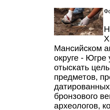
Фо
Н
Х
Мансийском а
округе - Югре
отыскать цел
предметов, п
датированных
бронзового ве
археологов, к