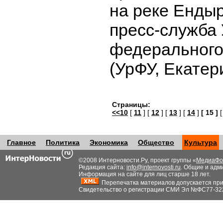
на реке Ендыр
пресс-служба 
федерального
(УрФУ, Екатер
Страницы:
<<10
[
11
] [
12
] [
13
] [
14
]
[ 15 ]
Главное
Политика
Экономика
Общество
Культура
©2008 Интерновости.Ру, проект группы «
МедиаФо
Редакция сайта:
info@internovosti.ru
. Общие и адм
Информация на сайте для лиц старше 18 лет.
Перепечатка материалов допускается при н
Свидетельство о регистрации СМИ Эл №ФС77-32