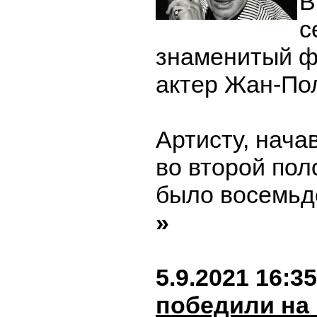
В
с
знаменитый ф
актер Жан-По
Артисту, нача
во второй пол
было восемьде
»
5.9.2021 16:35
победили на 