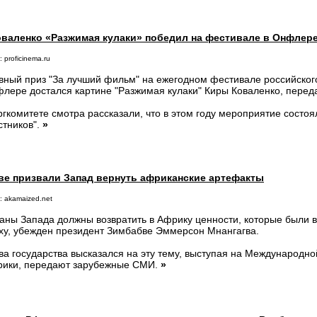
валенко «Разжимая кулаки» победил на фестивале в Онфлер
 proficinema.ru
вный приз "За лучший фильм" на ежегодном фестивале российског
лере достался картине "Разжимая кулаки" Киры Коваленко, переда
ргкомитете смотра рассказали, что в этом году мероприятие состоя
стников".
»
ве призвали Запад вернуть африканские артефакты
: akamaized.net
аны Запада должны возвратить в Африку ценности, которые были 
ху, убежден президент Зимбабве Эммерсон Мнангагва.
ва государства высказался на эту тему, выступая на Международн
ики, передают зарубежные СМИ.
»