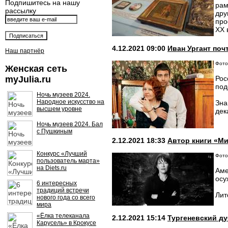
Подпишитесь на нашу
рам
рассылку
дру
про
ХХ 
4.12.2021 09:00
Иван Ургант по
Наш партнёр
Фото
Женская сеть
myJulia.ru
Рос
под
Ночь музеев 2024.
Народное искусство на
Зна
высшем уровне
дек
Ночь музеев 2024. Бал
с Пушкиным
2.12.2021 18:33
Автор книги «Ми
Конкурс «Лучший
Фото:
пользователь марта»
на Diets.ru
Аме
осу
6 интересных
традиций встречи
Лит
нового года со всего
мира
«Ёлка телеканала
2.12.2021 15:14
Тургеневский ду
Карусель» в Крокусе