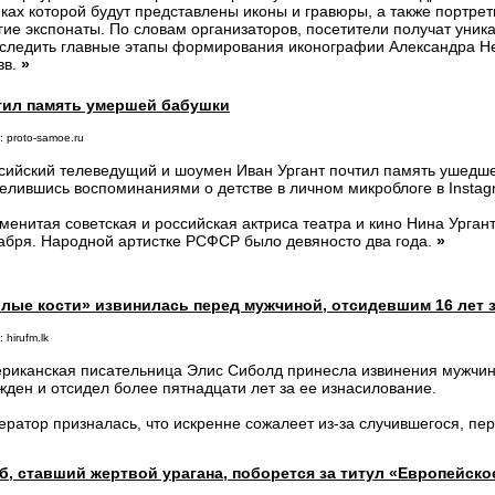
ках которой будут представлены иконы и гравюры, а также портре
гие экспонаты. По словам организаторов, посетители получат уни
следить главные этапы формирования иконографии Александра Нев
вв.
»
чтил память умершей бабушки
: proto-samoe.ru
сийский телеведущий и шоумен Иван Ургант почтил память ушедше
елившись воспоминаниями о детстве в личном микроблоге в Instag
менитая советская и российская актриса театра и кино Нина Урган
абря. Народной артистке РСФСР было девяносто два года.
»
лые кости» извинилась перед мужчиной, отсидевшим 16 лет 
 hirufm.lk
риканская писательница Элис Сиболд принесла извинения мужчин
жден и отсидел более пятнадцати лет за ее изнасилование.
ератор призналась, что искренне сожалеет из-за случившегося, пе
б, ставший жертвой урагана, поборется за титул «Европейско