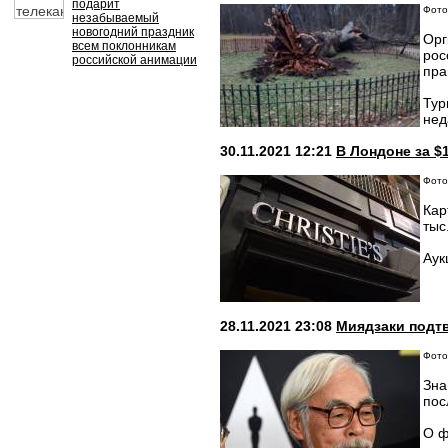
подарит
Фото
незабываемый
новогодний праздник
Орг
всем поклонникам
рос
российской анимации
пра
Тур
нед
30.11.2021 12:21
В Лондоне за $
Фото
Кар
тыс
Аук
28.11.2021 23:08
Миядзаки подт
Фото
Зна
пос
О ф