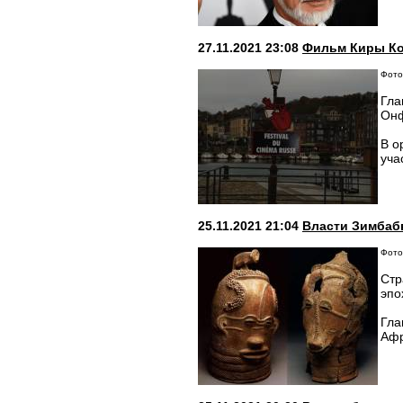
27.11.2021 23:08
Фильм Киры Ко
Фото:
Гла
Онф
В о
уча
25.11.2021 21:04
Власти Зимбаб
Фото
Стр
эпо
Гла
Афр