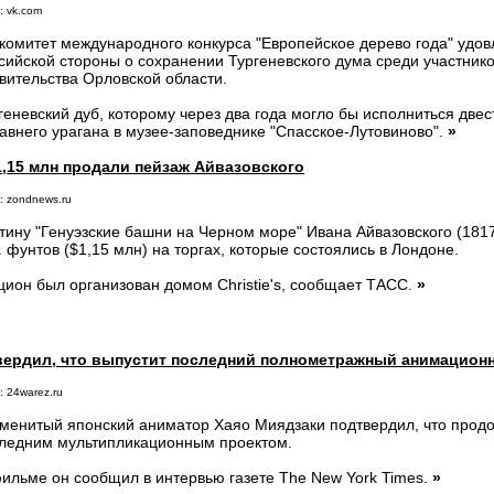
: vk.com
комитет международного конкурса "Европейское дерево года" удов
сийской стороны о сохранении Тургеневского дума среди участник
вительства Орловской области.
геневский дуб, которому через два года могло бы исполниться двест
авнего урагана в музее-заповеднике "Спасское-Лутовиново".
»
1,15 млн продали пейзаж Айвазовского
: zondnews.ru
тину "Генуэзские башни на Черном море" Ивана Айвазовского (1817
. фунтов ($1,15 млн) на торгах, которые состоялись в Лондоне.
цион был организован домом Christie's, сообщает ТАСС.
»
вердил, что выпустит последний полнометражный анимацио
: 24warez.ru
менитый японский аниматор Хаяо Миядзаки подтвердил, что продо
ледним мультипликационным проектом.
ильме он сообщил в интервью газете The New York Times.
»