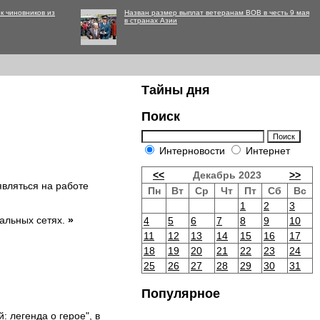
к чиновников из
Назван размер выплат ветеранам ВОВ в честь 9 мая
в странах Азии
Тайны дня
Поиск
Интерновости
Интернет
<<
Декабрь 2023
>>
являться на работе
Пн
Вт
Ср
Чт
Пт
Сб
Вс
1
2
3
альных сетях.
»
4
5
6
7
8
9
10
11
12
13
14
15
16
17
18
19
20
21
22
23
24
25
26
27
28
29
30
31
Популярное
: легенда о герое", в