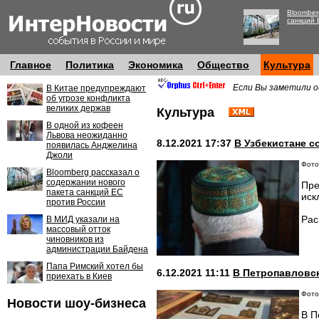
Bloomber
санкций 
Главное
Политика
Экономика
Общество
Культура
Если Вы заметили о
В Китае предупреждают
об угрозе конфликта
великих держав
Культура
В одной из кофеен
Львова неожиданно
8.12.2021 17:37
В Узбекистане 
появилась Анджелина
Джоли
Фото:
Bloomberg рассказал о
содержании нового
Пре
пакета санкций ЕС
иск
против России
Рас
В МИД указали на
массовый отток
чиновников из
администрации Байдена
Папа Римский хотел бы
6.12.2021 11:11
В Петропавловск
приехать в Киев
Фото:
Новости шоу-бизнеса
В П