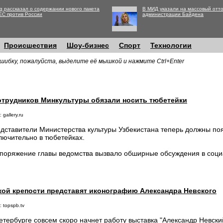
g рассказал о содержании нового пакета
В МИД указали на массовый отто
ЕС против России
администрации Байдена
Происшествия
Шоу-бизнес
Спорт
Технологии
шибку, пожалуйста, выделите её мышкой и нажмите Ctrl+Enter
сотрудников Минкультуры обязали носить тюбетейки
 gallery.ru
дставители Министерства культуры Узбекистана теперь должны по
лючительно в тюбетейках.
поряжение главы ведомства вызвало обширные обсуждения в соци
ой крепости представят иконографию Александра Невского
 topspb.tv
етербурге совсем скоро начнет работу выставка "Александр Невский