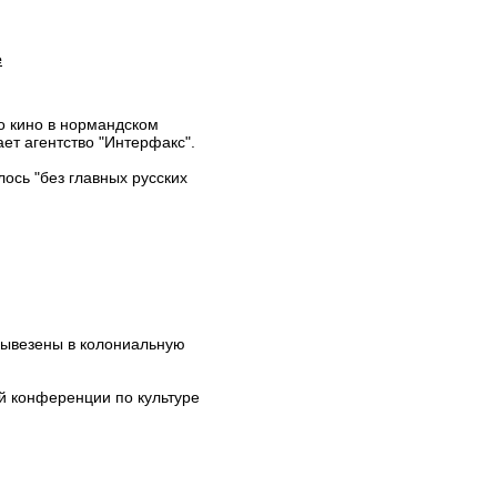
е
о кино в нормандском
ет агентство "Интерфакс".
лось "без главных русских
вывезены в колониальную
ой конференции по культуре