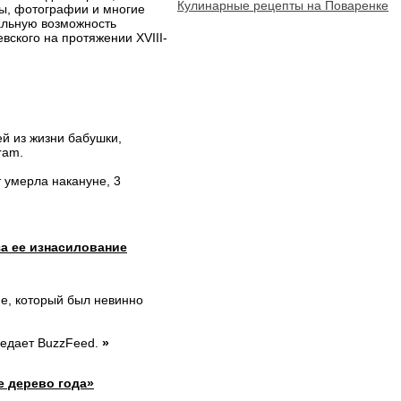
Кулинарные рецепты на Поваренке
ты, фотографии и многие
кальную возможность
ского на протяжении XVIII-
й из жизни бабушки,
ram.
т умерла накануне, 3
за ее изнасилование
е, который был невинно
редает BuzzFeed.
»
е дерево года»